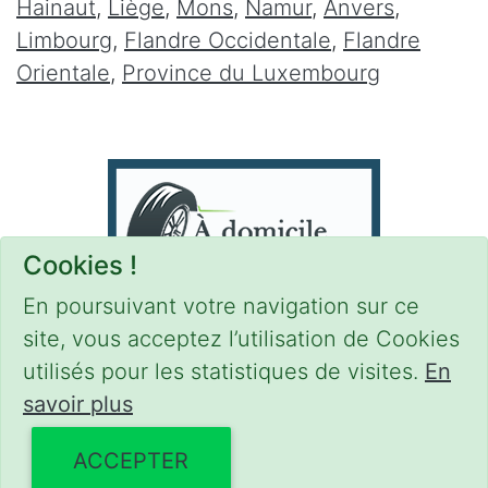
Hainaut
,
Liège
,
Mons
,
Namur
,
Anvers
,
Limbourg
,
Flandre Occidentale
,
Flandre
Orientale
,
Province du Luxembourg
Cookies !
En poursuivant votre navigation sur ce
site, vous acceptez l’utilisation de Cookies
utilisés pour les statistiques de visites.
En
savoir plus
CONDITIONS
-
SITEMAP
-
Share
© 2021–2026
pneus-domicile.be
ACCEPTER
Powered by Euro Web Page