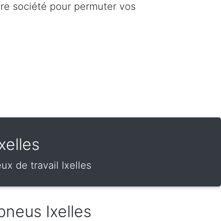
tre société pour permuter vos
xelles
x de travail Ixelles
neus Ixelles