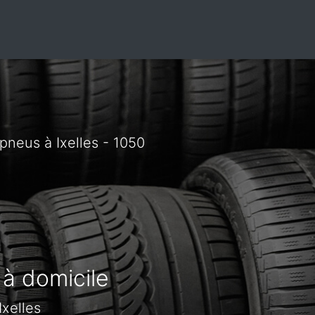
neus à Ixelles - 1050
 à domicile
xelles