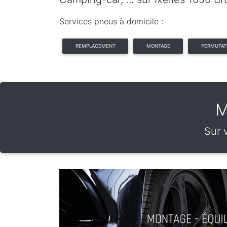
Services pneus à domicile :
REMPLACEMENT
MONTAGE
PERMUTAT
M
Sur v