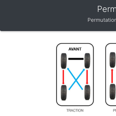
Perm
Permutation