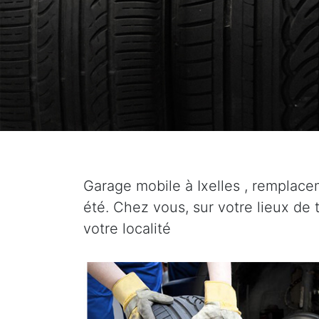
Garage mobile à Ixelles , remplac
été. Chez vous, sur votre lieux de t
votre localité