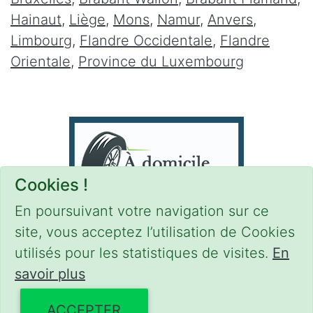
Hainaut
,
Liège
,
Mons
,
Namur
,
Anvers
,
Limbourg
,
Flandre Occidentale
,
Flandre
Orientale
,
Province du Luxembourg
Cookies !
En poursuivant votre navigation sur ce
site, vous acceptez l’utilisation de Cookies
utilisés pour les statistiques de visites.
En
savoir plus
CONDITIONS
-
SITEMAP
-
Share
© 2021–2026
pneus-domicile.be
ACCEPTER