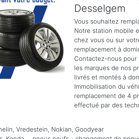
Desselgem
Vous souhaitez rempl
Notre station mobile 
chez vous ou sur votr
remplacement à domic
Contactez-nous pour pl
les marques de nos p
livrés et montés à do
Immobilisation du véh
remplacement de 4 pne
effectué par des tech
elin, Vredestein, Nokian, Goodyear
is, Kenda, .. pneus neufs - changement de pneus 