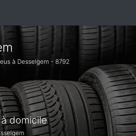
gem
neus à Desselgem - 8792
 à domicile
esselgem