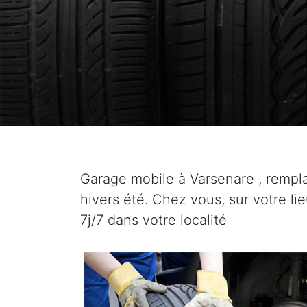
Garage mobile à Varsenare , remp
hivers été. Chez vous, sur votre li
7j/7 dans votre localité