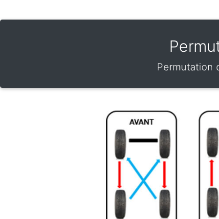
Permut
Permutation d