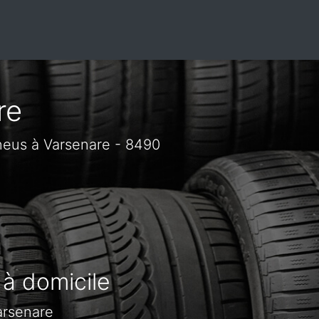
re
neus à Varsenare - 8490
 à domicile
arsenare