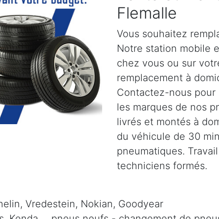
Flemalle
Vous souhaitez rempla
Notre station mobile 
chez vous ou sur votre
remplacement à domic
Contactez-nous pour pl
les marques de nos p
livrés et montés à dom
du véhicule de 30 mi
pneumatiques. Travail
techniciens formés.
elin, Vredestein, Nokian, Goodyear
is, Kenda, .. pneus neufs - changement de pneus 