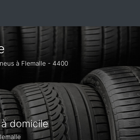
e
neus à Flemalle - 4400
 à domicile
lemalle