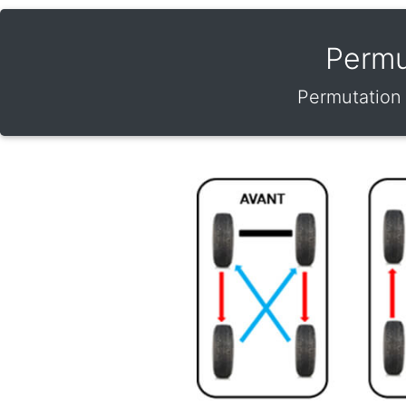
Permu
Permutation 