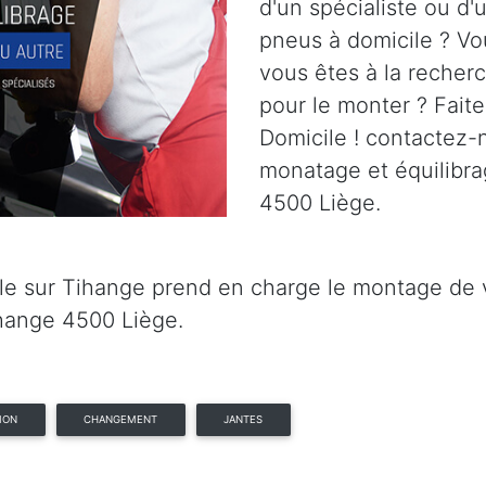
d'un spécialiste ou d
pneus à domicile ? Vo
vous êtes à la recher
pour le monter ? Fait
Domicile ! contactez-n
monatage et équilibra
4500 Liège.
e sur Tihange prend en charge le montage de vo
hange 4500 Liège.
ION
CHANGEMENT
JANTES