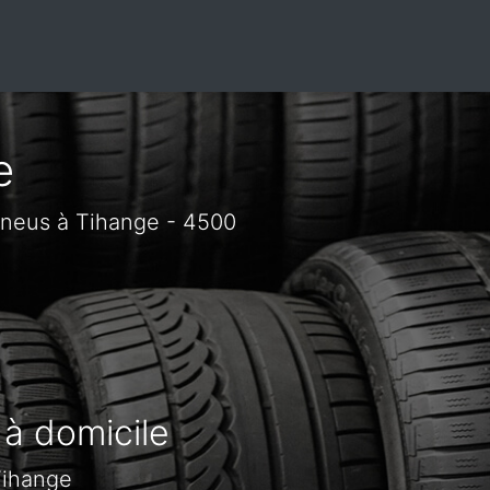
e
pneus à Tihange - 4500
 à domicile
Tihange