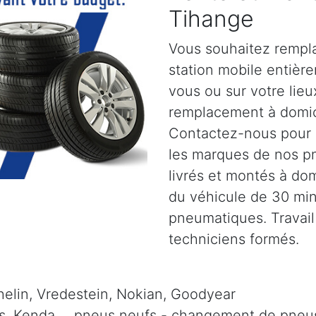
Tihange
Vous souhaitez rempl
station mobile entiè
vous ou sur votre lieu
remplacement à domic
Contactez-nous pour pl
les marques de nos p
livrés et montés à dom
du véhicule de 30 mi
pneumatiques. Travail
techniciens formés.
elin, Vredestein, Nokian, Goodyear
is, Kenda, .. pneus neufs - changement de pneus 