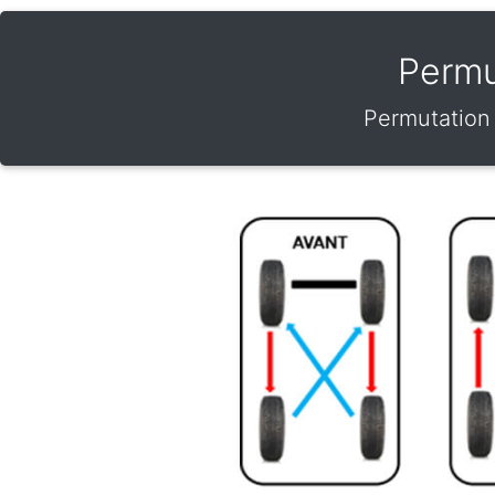
Permu
Permutation 