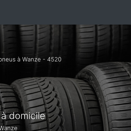
 pneus à Wanze - 4520
 à domicile
 Wanze