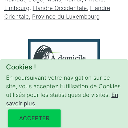
Limbourg
,
Flandre Occidentale
,
Flandre
Orientale
,
Province du Luxembourg
Cookies !
En poursuivant votre navigation sur ce
site, vous acceptez l’utilisation de Cookies
utilisés pour les statistiques de visites.
En
savoir plus
CONDITIONS
-
SITEMAP
-
Share
© 2021–2026
pneus-domicile.be
ACCEPTER
Powered by Euro Web Page