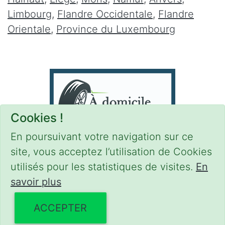
Limbourg
,
Flandre Occidentale
,
Flandre
Orientale
,
Province du Luxembourg
Cookies !
En poursuivant votre navigation sur ce
site, vous acceptez l’utilisation de Cookies
utilisés pour les statistiques de visites.
En
savoir plus
CONDITIONS
-
SITEMAP
-
Share
© 2021–2026
pneus-domicile.be
ACCEPTER
Powered by Euro Web Page