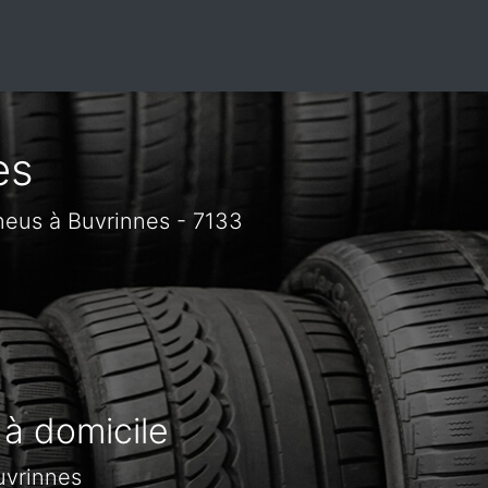
es
neus à Buvrinnes - 7133
 à domicile
uvrinnes