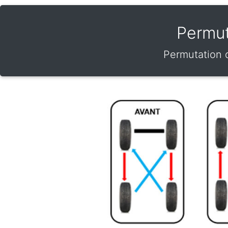
Permut
Permutation d