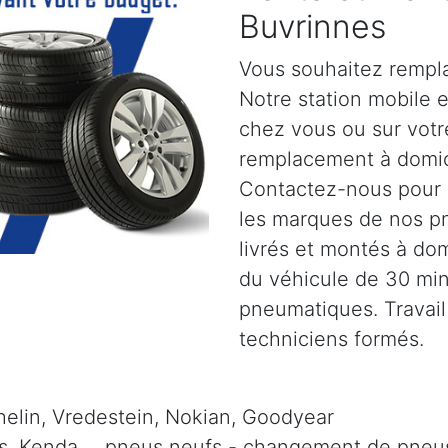
Buvrinnes
Vous souhaitez rempl
Notre station mobile 
chez vous ou sur votre
remplacement à domic
Contactez-nous pour pl
les marques de nos p
livrés et montés à dom
du véhicule de 30 mi
pneumatiques. Travail
techniciens formés.
elin, Vredestein, Nokian, Goodyear
is, Kenda, .. pneus neufs - changement de pneus 