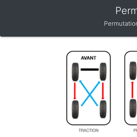
Perm
Permutation