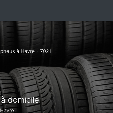
 pneus à Havre - 7021
 à domicile
 Havre