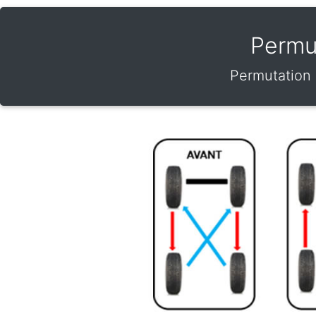
Permu
Permutation 