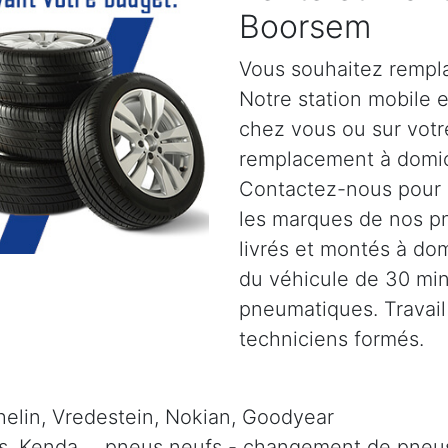
Boorsem
Vous souhaitez rempl
Notre station mobile 
chez vous ou sur votr
remplacement à domic
Contactez-nous pour pl
les marques de nos p
livrés et montés à dom
du véhicule de 30 mi
pneumatiques. Travail
techniciens formés.
elin, Vredestein, Nokian, Goodyear
is, Kenda, .. pneus neufs - changement de pneus 