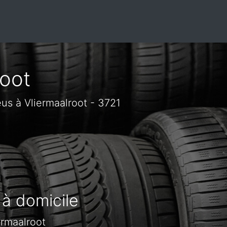
root
s à Vliermaalroot - 3721
 à domicile
ermaalroot