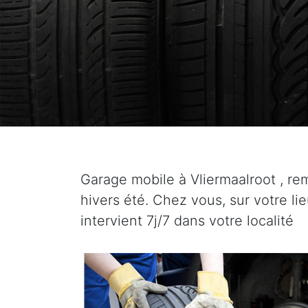
Garage mobile à Vliermaalroot , 
hivers été. Chez vous, sur votre li
intervient 7j/7 dans votre localité