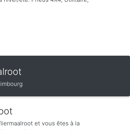
lroot
 Limbourg
oot
iermaalroot et vous êtes à la