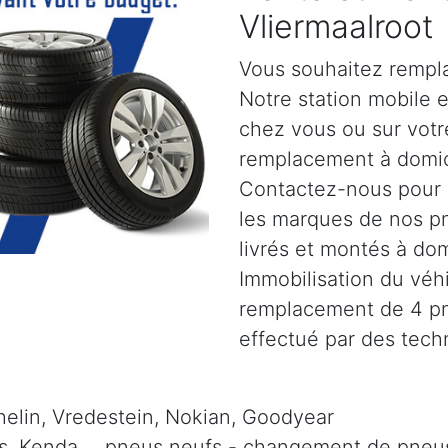
Vliermaalroot
Vous souhaitez rempla
Notre station mobile 
chez vous ou sur votre
remplacement à domic
Contactez-nous pour pl
les marques de nos p
livrés et montés à dom
Immobilisation du véh
remplacement de 4 pne
effectué par des tech
elin, Vredestein, Nokian, Goodyear
is, Kenda, .. pneus neufs - changement de pneus 