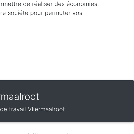
ermettre de réaliser des économies.
tre société pour permuter vos
rmaalroot
e travail Vliermaalroot