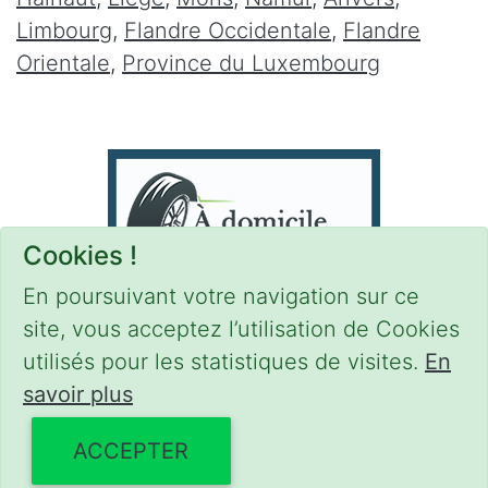
Limbourg
,
Flandre Occidentale
,
Flandre
Orientale
,
Province du Luxembourg
Cookies !
En poursuivant votre navigation sur ce
site, vous acceptez l’utilisation de Cookies
utilisés pour les statistiques de visites.
En
savoir plus
CONDITIONS
-
SITEMAP
-
Share
© 2021–2026
pneus-domicile.be
ACCEPTER
Powered by Euro Web Page